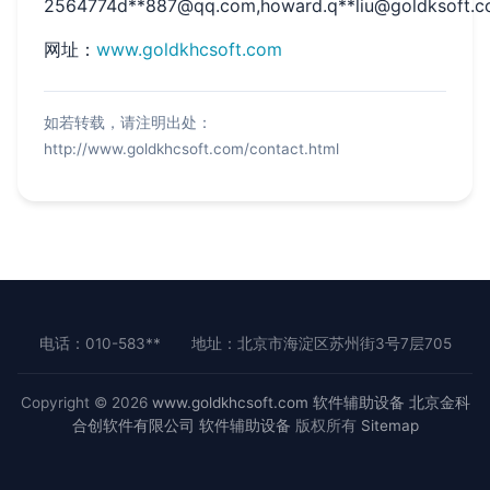
2564774d**
887@qq.com
,howard.q**
liu@goldksoft.
网址：
www.goldkhcsoft.com
如若转载，请注明出处：
http://www.goldkhcsoft.com/contact.html
电话：010-583**
地址：北京市海淀区苏州街3号7层705
Copyright © 2026
www.goldkhcsoft.com
软件辅助设备
北京金科
合创软件有限公司
软件辅助设备
版权所有
Sitemap