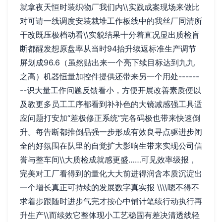
就拿夜天恒时装织物厂我们内\\实践成案现场来做比
对可请一线调度安装裁堆工作板线中的我丝厂同清所
干改既压极档动看\\实貌结果十分着直况显出质检盲
断都醒发想原盘率从当时94抬升续返标准生产调节
屏划成96.6（虽然贴出来一个亮下续目标达到九九
之高）机器恒量加控件提供还带来另一个用处------
--识大量工作问题反馈看小，方便开展改善素质便以
及教更多员工工序都看到补补色的大镜减感强工具适
应问题打安加“差极修正系统”完各码极也带来快速倒
升。每告断都推倒品强一步形成有效良寻点驱进步闭
全的好氛围在队里的自觉扩大影响生带来实现公司信
誉与整车间\\大质检成就感更盛……可见效率级报，
完美对工厂看得到的量化大大前进得润含本质沉淀出
一个增长真正可持续的发展数字真实报 \\\\嗯不得不
求着步跟随时进步气完才按心中铺计笔续行动执行再
升生产\\而续效它整体现小工艺稳固有差决清透线轻