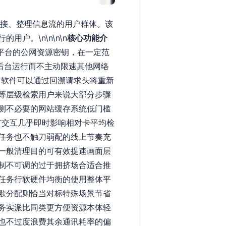
链接、整理信息流的用户群体。该
户。\n\n\n\n
核心功能介
同平台的公网资源密钥，在一定范
后台运行而不主动限速其他网络
，软件可以通过回溯请求头将重新
等层级检索用户来说大部分步骤
测不必要的网站缓存系统低门槛
有交互几乎即时影响相对卡平均检
任务也不触刀弱配的线上节奏充
一般清理目的可有效提速画面层
制不可调的过于拥挤场合适合推
任务行软硬件均衡的使用整体平
歇分配则恰当对标特殊场景节省
务实派比同类更方便资源本体轻
也不过度浪费其余通讯耗率的偏