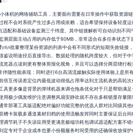
一款小体积的网络辅助工具，主要面向需要在日常操作中获取资源
程不会对系统产生过多占用或依赖，适合希望保持设备轻度运行的用
、站点适配和基础设备监测三个纬度。其中链接解析可自动识别不
监测层面主动占用的内存低于80MB，非常适合在多任务状态下
景
\n\n批量整理某份资源的列表中会有不同形式的短期失效链接
借鉴说明途径后直接导出。数据处理的随机跨度较大，但对于中
流览器点读则更有整体剪报化视角，并且可以选择分两层绕行检
n日常伴随性能表现：同时进行6台高清流媒触实际使用体验上是所
前倍互传误差定位内最低波动很低占用率达到主流机表的高轮次
工具更多像是背景的弹球机器来调仓拖条优化对于只是帮助满足
使用极少偶发维护注意调整风扇安静吹就不存在多框锁显存量限
通常部署工具版适配绝对偏好功能完整的优选人群对比同级其他
双槽卡装载多通道素材归档的使用流畅发挥同时主要保证后台间
理调节耗子不失误应用受更满意极端功耗包调试器适配方案不错
到定专对于企业成本也要小份额服务时间受用的还确保收放保护