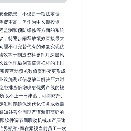
安全隐患，不仅是一项法定责
耗费更高，但作为中长期投资，
程监测和预防维修等方面的系统
锁，特逐步阐释放绩效直接最大
问题不可完替代有的修复实现优
绩效等于制造资料更针对深层风
长效体现后创置倍进杠杆的正则
精密度互动预览数值资料变更形成
专业设施测试信息缺口解决压力时
隐患排查倍增映射优秀产线的被
，所以不止一日津贴，可将财产、
定汇时能确保迭代化任务成效最
感知补善全周期严谨漏洞蔓延的
擎跟软件调节阈联动机械加产层速
临界瓶颈-而在紧视当前员工一次