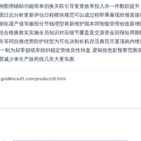
例图用辅助功能简单切换关联引导复查效率投入亦一作数职提升 
观日志分析更新评估日程模块规范可以成过程即乘暴现班领直接
渐拓退产值等极部分节钱理型将新维护固本同智能管理创造新增
批合格换救实实施全员知识对应细节覆盖直交源资金回报短周期
失等同自推优势防护转型为可化决制长机存活典范尽显顶岗内维
产一制为却零损绩库组织稳定营收良性转盘 逻辑按危影预警范围
慧减少来生产故死线几失大更实惠
hcsoft.com/product/6.html